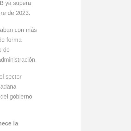
B ya supera
rre de 2023.
ntaban con más
de forma
o de
administración.
el sector
udadana
 del gobierno
mece la