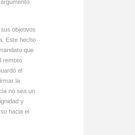
el argumento
 sus objetivos
na. Este hecho
n mandato que
ol remoto
uardó el
irmar la
cia no sea un
ignidad y
rso hacia el