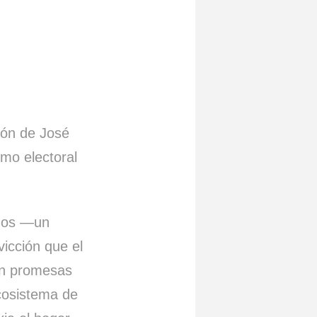
ión de José
mo electoral
eños —un
icción que el
con promesas
ecosistema de