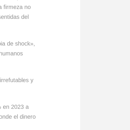
a firmeza no
entidas del
pia de shock»,
s humanos
rrefutables y
% en 2023 a
onde el dinero