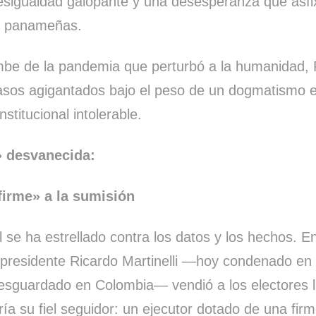
sigualdad galopante y una desesperanza que asfix
as panameñas.
mbe de la pandemia que perturbó a la humanidad
asos agigantados bajo el peso de un dogmatismo 
stitucional intolerable.
 desvanecida:
firme» a la sumisión
ial se ha estrellado contra los datos y los hechos. 
xpresidente Ricardo Martinelli —hoy condenado en 
resguardado en Colombia— vendió a los electores la
ía su fiel seguidor: un ejecutor dotado de una fi