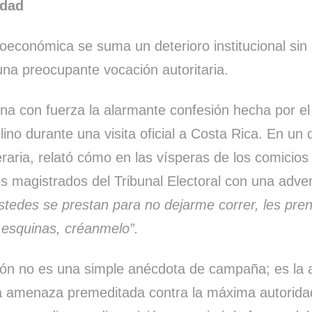
idad
cioeconómica se suma un deterioro institucional si
na preocupante vocación autoritaria.
na con fuerza la alarmante confesión hecha por el
ino durante una visita oficial a Costa Rica. En un
raria, relató cómo en las vísperas de los comicio
s magistrados del Tribunal Electoral con una adve
ustedes se prestan para no dejarme correr, les pre
o esquinas, créanmelo”.
ión no es una simple anécdota de campaña; es la 
a amenaza premeditada contra la máxima autoridad