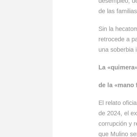
desempleo, de
de las famili
Sin la hecato
retrocede a p
una soberbia in
La «quimera»
de la «mano 
El relato ofic
de 2024, el e
corrupción y 
que Mulino ser