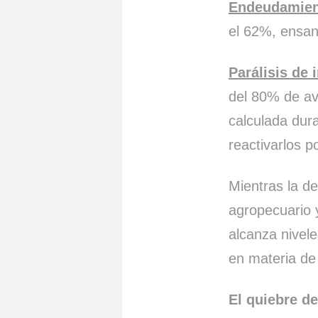
Endeudamient
el 62%, ensan
Parálisis de 
del 80% de av
calculada dur
reactivarlos p
Mientras la de
agropecuario 
alcanza nivel
en materia de
El quiebre de