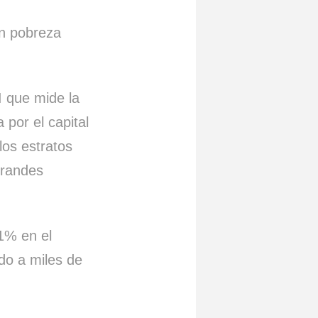
n pobreza
I que mide la
 por el capital
los estratos
grandes
1% en el
do a miles de