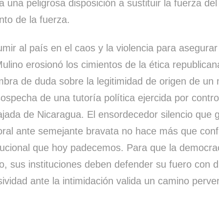
 una peligrosa disposición a sustituir la fuerza d
to de la fuerza.
mir al país en el caos y la violencia para asegurar
Mulino erosionó los cimientos de la ética republica
mbra de duda sobre la legitimidad de origen de u
sospecha de una tutoría política ejercida por contr
jada de Nicaragua. El ensordecedor silencio que g
toral ante semejante bravata no hace más que conf
titucional que hoy padecemos. Para que la democra
o, sus instituciones deben defender su fuero con d
sividad ante la intimidación valida un camino perve