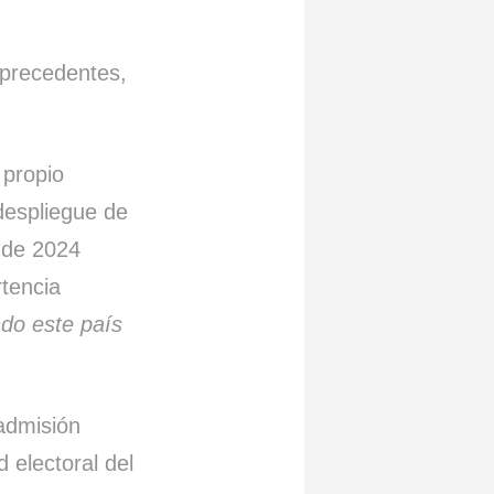
n precedentes,
 propio
 despliegue de
s de 2024
rtencia
ndo este país
admisión
 electoral del