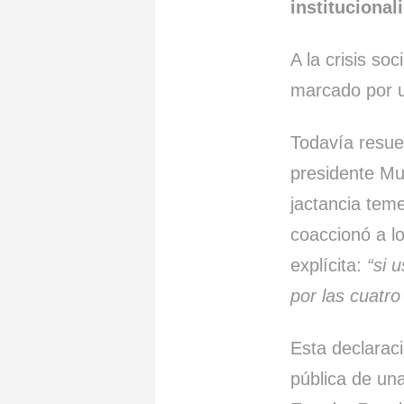
institucional
A la crisis so
marcado por u
Todavía resue
presidente Mul
jactancia teme
coaccionó a lo
explícita:
“si 
por las cuatr
Esta declarac
pública de un