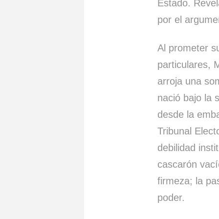
Estado. Revela
por el argumen
Al prometer su
particulares, 
arroja una so
nació bajo la 
desde la emba
Tribunal Elec
debilidad ins
cascarón vací
firmeza; la pa
poder.