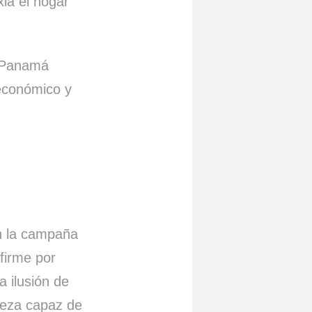
ia el hogar
, Panamá
económico y
En la campaña
firme por
 ilusión de
rmeza capaz de