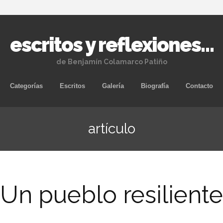
escritos y reflexiones…
de Benjamín Colamarco Patiño
Skip
Categorías
Escritos
Galería
Biografía
Contacto
to
content
artículo
Un pueblo resiliente