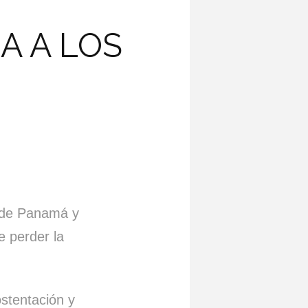
A A LOS
 de Panamá y
e perder la
ostentación y