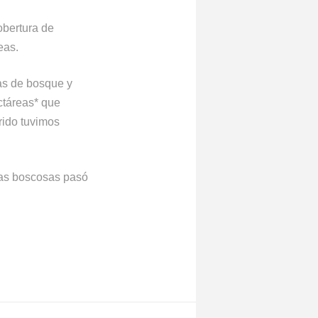
obertura de
eas.
eas de bosque y
ctáreas* que
erido tuvimos
rras boscosas pasó