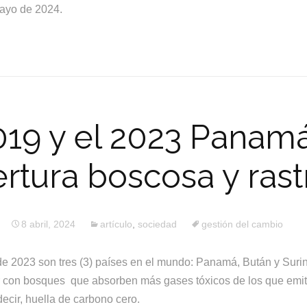
ayo de 2024.
2019 y el 2023 Panam
rtura boscosa y rast
8 abril, 2024
artículo
,
sociedad
gestión del cambio
de 2023 son tres (3) países en el mundo: Panamá, Bután y Sur
ar con bosques que absorben más gases tóxicos de los que emi
decir, huella de carbono cero.