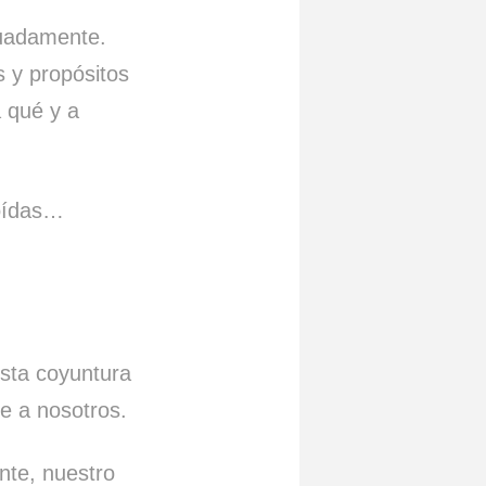
cuadamente.
s y propósitos
a qué y a
soídas…
esta coyuntura
te a nosotros.
ente, nuestro