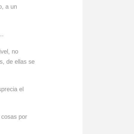
, a un
e…
ivel, no
s, de ellas se
precia el
s cosas por