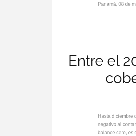
Panamá, 08 de m
Entre el 
cobe
Hasta diciembre 
negativo al cont
balance cero, es 