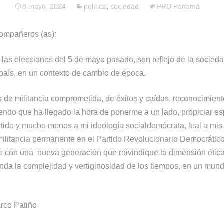
8 mayo, 2024
política
,
sociedad
PRD Panamá
compañeros (as):
 las elecciones del 5 de mayo pasado, son reflejo de la socieda
l país, en un contexto de cambio de época.
de militancia comprometida, de éxitos y caídas, reconocimient
rendo que ha llegado la hora de ponerme a un lado, propiciar es
rtido y mucho menos a mi ideología socialdemócrata, leal a mis
 militancia permanente en el Partido Revolucionario Democrátic
o con una nueva generación que reivindique la dimensión ética
ienda la complejidad y vertiginosidad de los tiempos, en un mun
rco Patiño