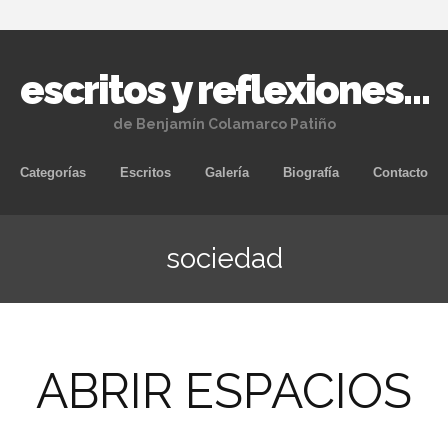
escritos y reflexiones…
de Benjamín Colamarco Patiño
Skip
Categorías
Escritos
Galería
Biografía
Contacto
to
content
sociedad
ABRIR ESPACIOS