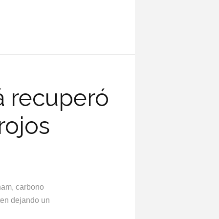
á recuperó
rojos
inam, carbono
ten dejando un