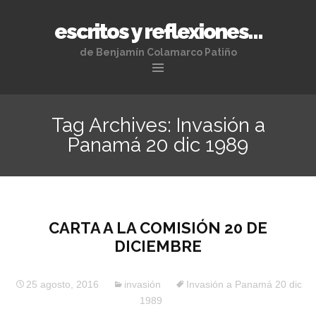
escritos y reflexiones…
de Benjamín Colamarco Patiño
Skip
to
Tag Archives: Invasión a
content
Panamá 20 dic 1989
CARTA A LA COMISIÓN 20 DE
DICIEMBRE
25 agosto, 2016
invasión
Invasión a Panamá 20 dic
1989