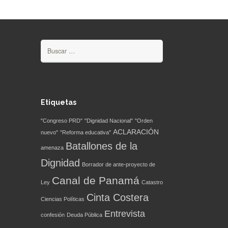
Buscar:
Etiquetas
"Congreso PRD"
"Dignidad Nacional"
"Orden
ACLARACIÓN
nuevo"
"Reforma educativa"
Batallones de la
amenaza
Dignidad
Borrador de ante-proyecto de
Canal de Panamá
Ley
Catastro
Cinta Costera
Ciencias Políticas
Entrevista
confesión
Deuda Pública