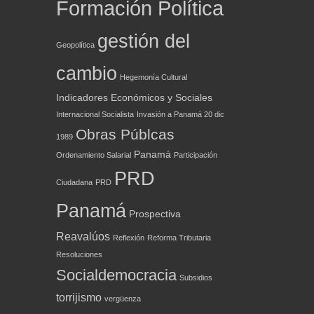
Formación Política
gestión del
Geopolítica
cambio
Hegemonía Cultural
Indicadores Económicos y Sociales
Internacional Socialista
Invasión a Panamá 20 dic
Obras Públcas
1989
Panamá
Ordenamiento Salarial
Participación
PRD
Ciudadana
PRD
Panamá
Prospectiva
Reavalúos
Reflexión
Reforma Tributaria
Resoluciones
Socialdemocracia
Subsidios
torrijismo
vergüenza